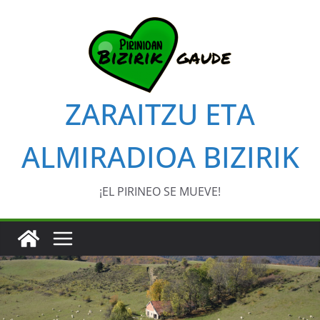
Saltar
al
contenido
ZARAITZU ETA
ALMIRADIOA BIZIRIK
¡EL PIRINEO SE MUEVE!